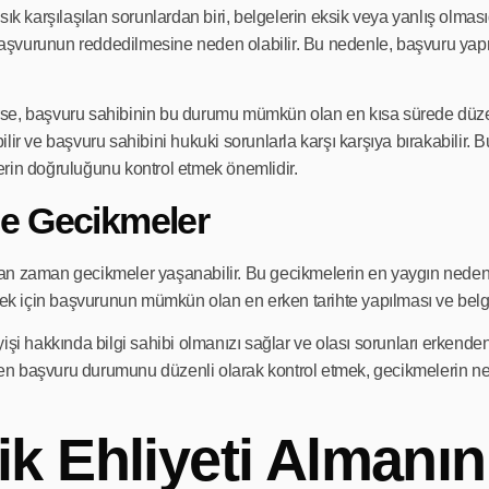
ık karşılaşılan sorunlardan biri, belgelerin eksik veya yanlış olması
aşvurunun reddedilmesine neden olabilir. Bu nedenle, başvuru yap
lirse, başvuru sahibinin bu durumu mümkün olan en kısa sürede düzel
lir ve başvuru sahibini hukuki sorunlarla karşı karşıya bırakabilir. 
rin doğruluğunu kontrol etmek önemlidir.
e Gecikmeler
an zaman gecikmeler yaşanabilir. Bu gecikmelerin en yaygın neden
rmek için başvurunun mümkün olan en erken tarihte yapılması ve belg
işi hakkında bilgi sahibi olmanızı sağlar ve olası sorunları erkenden
en başvuru durumunu düzenli olarak kontrol etmek, gecikmelerin n
k Ehliyeti Almanın