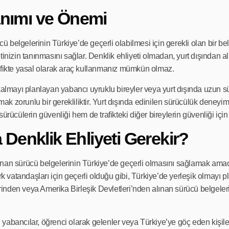
Tanımı ve Önemi
ücü belgelerinin Türkiye’de geçerli olabilmesi için gerekli olan bir b
tinizin tanınmasını sağlar. Denklik ehliyeti olmadan, yurt dışından a
afikte yasal olarak araç kullanmanız mümkün olmaz.
 kalmayı planlayan yabancı uyruklu bireyler veya yurt dışında uzun
lmak zorunlu bir gerekliliktir. Yurt dışında edinilen sürücülük deney
ürücülerin güvenliği hem de trafikteki diğer bireylerin güvenliği içi
Denklik Ehliyeti Gerekir?
 alınan sürücü belgelerinin Türkiye’de geçerli olmasını sağlamak amac
atandaşları için geçerli olduğu gibi, Türkiye’de yerleşik olmayı pl
lerinden veya Amerika Birleşik Devletleri’nden alınan sürücü belgeler
abancılar, öğrenci olarak gelenler veya Türkiye’ye göç eden kişiler 