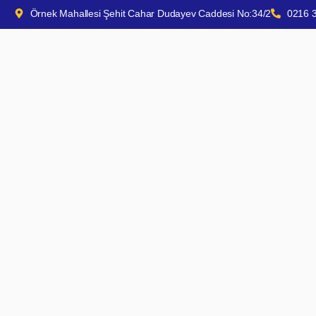
Örnek Mahallesi Şehit Cahar Dudayev Caddesi No:34/2
0216 