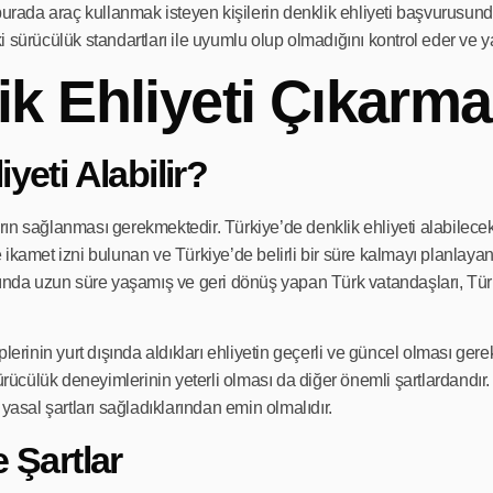
 burada araç kullanmak isteyen kişilerin denklik ehliyeti başvurusu
 sürücülük standartları ile uyumlu olup olmadığını kontrol eder ve ya
k Ehliyeti Çıkarman
yeti Alabilir?
arın sağlanması gerekmektedir. Türkiye’de denklik ehliyeti alabilecek k
ikamet izni bulunan ve Türkiye’de belirli bir süre kalmayı planlayan 
şında uzun süre yaşamış ve geri dönüş yapan Türk vatandaşları, Tü
lerinin yurt dışında aldıkları ehliyetin geçerli ve güncel olması ger
sürücülük deneyimlerinin yeterli olması da diğer önemli şartlardandır
yasal şartları sağladıklarından emin olmalıdır.
 Şartlar