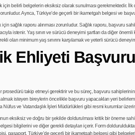
çin belirli belgelerin eksiksiz olarak sunulması gerekmektedir. İlk 
n zorunludur. Ayrıca, Türkiye’de geçerli bir ikametgah belgesi ve baş
k için sağlık raporu alınması zorunludur. Sağlık raporu, başvuru sa
la istenir. Yaş sınırı ve sürücü deneyimi şartları da diğer önemli kr
rekli olan minimum yaş sınırını karşılamak ve yeterli sürücü deneyi
ik Ehliyeti Başvuru
bir prosedürü takip etmeyi gerektirir ve bu süreç, başvuru sahiplerini
i almak isteyen bireylerin öncelikle başvuru yapacakları yeri belirle
a Nüfus ve Vatandaşlık İşleri Müdürlükleri gibi resmi kurumlar üzerin
un eksiksiz ve doğru bir şekilde doldurulması kritik bir öneme sahip
belgesi bilgilerini ve diğer gerekli detayları içerir. Form doldurulduk
pisi, pasaport, Türkiye’de geçerli bir ikametgah belgesi gibi belgele