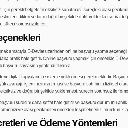
için gerekli belgelerin eksiksiz sunulması, süreçteki olası gecikm
teslim edildikten ve form doğru bir şekilde doldurulduktan sonra değe
u süreci sorunsuz ilerler.
eçenekleri
tırmak amacıyla E-Devlet üzerinden online başvuru yapma seçeneği
daha pratik hale getirir. Online başvuru yapmak için öncelikle E-Dev
li başvuru sayfasına yönlendirilirsiniz.
lerin dijital kopyalarının sisteme yüklenmesi gerekmektedir. Başvu
ük avantajı, işlem hızını artırması ve başvuru sahibinin fiziksel ol
 eksiksiz ve doğru bir şekilde yüklenmesi, sürecin sorunsuz ilerleme
aşvuru sürecini daha şeffaf hale getirir ve başvuru durumunu anlık 
menizi ve olası gecikmeleri önceden tespit etmenizi mümkün kıla
cretleri ve Ödeme Yöntemleri