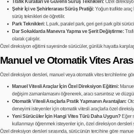
Trafik Kuralları ve Güvenli Sürüş Teknikleri:
Özel direksiyon
Şehir İçi ve Şehirlerarası Sürüş Pratiği:
Yoğun trafikte araç k
sürüş teknikleri de öğretilir.
Park Teknikleri:
L park, paralel park, geri geri park gibi sürüc
Dar Sokaklarda Manevra Yapma ve Şerit Değiştirme:
Trafi
olarak çalışılır.
Özel direksiyon eğitimi sayesinde sürücüler, günlük hayatta karşılaş
Manuel ve Otomatik Vites Aras
Özel direksiyon dersleri, manuel veya otomatik vites tercihlerine göre 
Manuel Vitesli Araçlar İçin Özel Direksiyon Eğitimi:
Manuel 
değişim zamanlamasını öğrenerek, aracı sarsıntısız ve düzgün
Otomatik Vitesli Araçlarla Pratik Yapmanın Avantajları:
Oto
deneyimi isteyenler için otomatik vitesli araçlarla özel direksiy
Yeni Sürücüler İçin Hangi Vites Türü Daha Uygun?
Eğer s
kullanmayı öğrenmek isteyenler için, özel direksiyon dersleri
Özel direksiyon dersleri sırasında, sürücünün tercihine göre manuel v