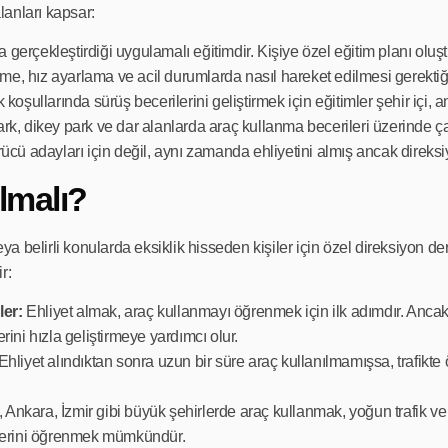
alanları kapsar:
erçekleştirdiği uygulamalı eğitimdir. Kişiye özel eğitim planı oluştu
rme, hız ayarlama ve acil durumlarda nasıl hareket edilmesi gerektiği 
 koşullarında sürüş becerilerini geliştirmek için eğitimler şehir içi, a
ark, dikey park ve dar alanlarda araç kullanma becerileri üzerinde çalı
cü adayları için değil, aynı zamanda ehliyetini almış ancak direksiyo
lmalı?
a belirli konularda eksiklik hisseden kişiler için özel direksiyon der
r:
ler:
Ehliyet almak, araç kullanmayı öğrenmek için ilk adımdır. Ancak
ini hızla geliştirmeye yardımcı olur.
Ehliyet alındıktan sonra uzun bir süre araç kullanılmamışsa, trafikte 
, Ankara, İzmir gibi büyük şehirlerde araç kullanmak, yoğun trafik ve 
iklerini öğrenmek mümkündür.