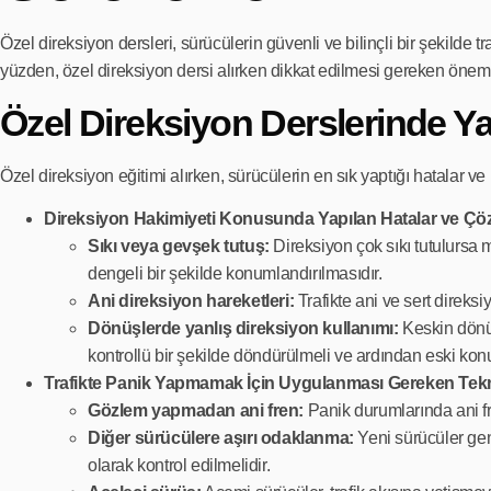
Özel direksiyon dersleri, sürücülerin güvenli ve bilinçli bir şekilde t
yüzden, özel direksiyon dersi alırken dikkat edilmesi gereken öneml
Özel Direksiyon Derslerinde Ya
Özel direksiyon eğitimi alırken, sürücülerin en sık yaptığı hatalar 
Direksiyon Hakimiyeti Konusunda Yapılan Hatalar ve Çöz
Sıkı veya gevşek tutuş:
Direksiyon çok sıkı tutulursa 
dengeli bir şekilde konumlandırılmasıdır.
Ani direksiyon hareketleri:
Trafikte ani ve sert direks
Dönüşlerde yanlış direksiyon kullanımı:
Keskin dönüş
kontrollü bir şekilde döndürülmeli ve ardından eski konu
Trafikte Panik Yapmamak İçin Uygulanması Gereken Tekn
Gözlem yapmadan ani fren:
Panik durumlarında ani f
Diğer sürücülere aşırı odaklanma:
Yeni sürücüler gene
olarak kontrol edilmelidir.