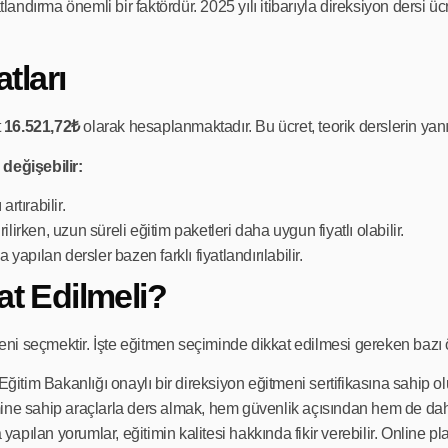
tlandırma önemli bir faktördür. 2025 yılı itibarıyla direksiyon dersi ücr
tları
t
16.521,72₺
olarak hesaplanmaktadır. Bu ücret, teorik derslerin yanı
değişebilir:
rtırabilir.
ilirken, uzun süreli eğitim paketleri daha uygun fiyatlı olabilir.
 yapılan dersler bazen farklı fiyatlandırılabilir.
t Edilmeli?
eni seçmektir. İşte eğitmen seçiminde dikkat edilmesi gereken bazı 
Eğitim Bakanlığı onaylı bir direksiyon eğitmeni sertifikasına sahip ol
mine sahip araçlarla ders almak, hem güvenlik açısından hem de dah
apılan yorumlar, eğitimin kalitesi hakkında fikir verebilir. Online p