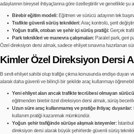
adaylarının bireysel ihtiyaçlarına göre özelleştirilir ve genellikle şu 
Birebir eğitim modeli:
Eğitmen ve sürücü adayının tek başına g
Trafikte güvenli sürüş teknikleri:
Araç kontrolü, şerit değişti
Yoğun trafik, otoban ve şehir içi sürüş pratiği:
Gerçek trafik
Park teknikleri ve manevra çalışmaları:
Paralel park, geri p
Özel direksiyon dersi almak, sadece ehliyet sınavına hazırlanan sürü
Kimler Özel Direksiyon Dersi A
B sınıfı ehliyet sahibi olup trafiğe çıkma konusunda endişe duyan vey
alarak daha güvenli ve bilinçli bir şekilde araç kullanmayı öğrenebili
Yeni ehliyet alan ancak trafikte tecrübesi olmayan sürücü
eğitmenden birebir özel direksiyon dersi almak, sürüş beceriler
Uzun süre araç kullanmamış ve pratiğe ihtiyaç duyanlar:
kullanım pratiği kazanmak mümkündür.
Yoğun şehir trafiğinde sürüşe alışmak isteyenler:
İstanbul
direksiyon dersi alarak büyük şehirlerde güvenli sürüş tekn