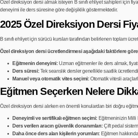
Özel direksiyon dersi almak isteyen B sınıfı ehliyet sahipleri için fiya
deneyimi ile ders süresine göre değişiklik göstermektedir.
2025 Özel Direksiyon Dersi Fiya
B sınıfı ehliyet için sürücü kursları tarafından belirlenen toplam ücre
Özel direksiyon dersi ücretlendirmesi aşağıdaki faktörlere göre 
Eğitmenin deneyimi:
Uzman eğitmenler ile ders almak, fiyatı a
Ders süresi:
Tek seanslık dersler genellikle saatlik ücretlendir
Manuel veya otomatik vites seçimi:
Otomatik vitesli araçlarla
Eğitmen Seçerken Nelere Dikka
Özel direksiyon dersi alırken en önemli konulardan biri doğru eğitm
Deneyimli ve sertifikalı eğitmen seçimi:
Eğitmeninizin Milli 
Ders verilen aracın güvenlik donanımları:
Çift pedal siste
Daha önce ders alan kişilerin yorumları:
Eğitmen hakkında y