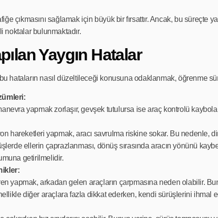
rafiğe çıkmasını sağlamak için büyük bir fırsattır. Ancak, bu süreçte ya
i noktalar bulunmaktadır.
pılan Yaygın Hatalar
ve bu hataların nasıl düzeltileceği konusuna odaklanmak, öğrenme süre
ümleri:
manevra yapmak zorlaşır, gevşek tutulursa ise araç kontrolü kaybolab
iyon hareketleri yapmak, aracı savrulma riskine sokar. Bu nedenle, di
lerde ellerin çaprazlanması, dönüş sırasında aracın yönünü kaybe
muna getirilmelidir.
ikler:
ren yapmak, arkadan gelen araçların çarpmasına neden olabilir. Bun
llikle diğer araçlara fazla dikkat ederken, kendi sürüşlerini ihmal e