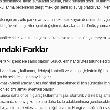
 derslerinde, trafik levhalarını okuma, trafik ışıklarını doğru kullanma
ullanma becerilerini geliştirmek için şehir içi sürüş pratiği yapılırken
üler için en zorlu park manevraları, özel direksiyon derslerinde uygula
kte güvenli bir şekilde şerit değiştirme, dar alanlarda dönüş yapma
abilecekleri zorlukları aşarak, güvenli ve rahat bir sürüş deneyimi k
ındaki Farklar
farklı içeriklere sahip olabilir. Sürücülerin hangi vites türünde eğiti
vitesli araç kullanımı, debriyaj kontrolü ve vites geçişlerinin öğrenil
 bir şekilde kullanmayı başarır.
matik vitesli araçlar, vites değişimi gerektirmediği için sürücüler içi
on eğitimi almak avantajlı olabilir.
ürücü daha önce hiç araç kullanmamışsa, otomatik vitesle başlamak
 sırasında debriyaj kontrolüne daha fazla odaklanılması gerekecektir
eya otomatik vitesli araçlarla eğitim verilir. Hangi vites türünün se