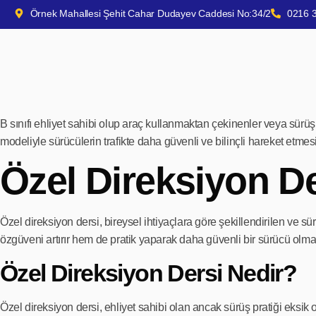
Örnek Mahallesi Şehit Cahar Dudayev Caddesi No:34/2
0216 
B sınıfı ehliyet sahibi olup araç kullanmaktan çekinenler veya sürüş b
modeliyle sürücülerin trafikte daha güvenli ve bilinçli hareket etmesi
Özel Direksiyon De
Özel direksiyon dersi, bireysel ihtiyaçlara göre şekillendirilen ve s
özgüveni artırır hem de pratik yaparak daha güvenli bir sürücü olmal
Özel Direksiyon Dersi Nedir?
Özel direksiyon dersi, ehliyet sahibi olan ancak sürüş pratiği eksik 