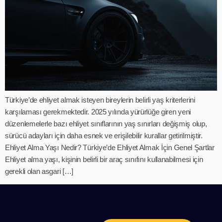
Türkiye’de ehliyet almak isteyen bireylerin belirli yaş kriterlerini
karşılaması gerekmektedir. 2025 yılında yürürlüğe giren yeni
düzenlemelerle bazı ehliyet sınıflarının yaş sınırları değişmiş olup,
sürücü adayları için daha esnek ve erişilebilir kurallar getirilmiştir.
Ehliyet Alma Yaşı Nedir? Türkiye’de Ehliyet Almak İçin Genel Şartlar
Ehliyet alma yaşı, kişinin belirli bir araç sınıfını kullanabilmesi için
gerekli olan asgari […]