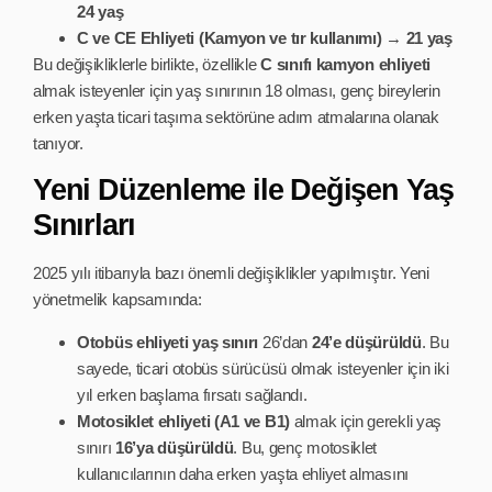
24 yaş
C ve CE Ehliyeti (Kamyon ve tır kullanımı)
→
21 yaş
Bu değişikliklerle birlikte, özellikle
C sınıfı kamyon ehliyeti
almak isteyenler için yaş sınırının 18 olması, genç bireylerin
erken yaşta ticari taşıma sektörüne adım atmalarına olanak
tanıyor.
Yeni Düzenleme ile Değişen Yaş
Sınırları
2025 yılı itibarıyla bazı önemli değişiklikler yapılmıştır. Yeni
yönetmelik kapsamında:
Otobüs ehliyeti yaş sınırı
26’dan
24’e düşürüldü
. Bu
sayede, ticari otobüs sürücüsü olmak isteyenler için iki
yıl erken başlama fırsatı sağlandı.
Motosiklet ehliyeti (A1 ve B1)
almak için gerekli yaş
sınırı
16’ya düşürüldü
. Bu, genç motosiklet
kullanıcılarının daha erken yaşta ehliyet almasını