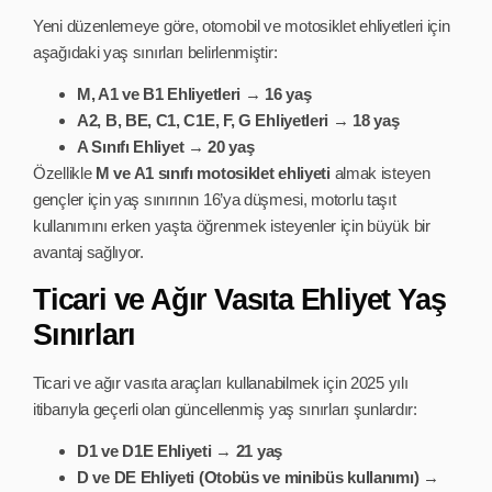
Yeni düzenlemeye göre, otomobil ve motosiklet ehliyetleri için
aşağıdaki yaş sınırları belirlenmiştir:
M, A1 ve B1 Ehliyetleri
→
16 yaş
A2, B, BE, C1, C1E, F, G Ehliyetleri
→
18 yaş
A Sınıfı Ehliyet
→
20 yaş
Özellikle
M ve A1 sınıfı motosiklet ehliyeti
almak isteyen
gençler için yaş sınırının 16’ya düşmesi, motorlu taşıt
kullanımını erken yaşta öğrenmek isteyenler için büyük bir
avantaj sağlıyor.
Ticari ve Ağır Vasıta Ehliyet Yaş
Sınırları
Ticari ve ağır vasıta araçları kullanabilmek için 2025 yılı
itibarıyla geçerli olan güncellenmiş yaş sınırları şunlardır:
D1 ve D1E Ehliyeti
→
21 yaş
D ve DE Ehliyeti (Otobüs ve minibüs kullanımı)
→