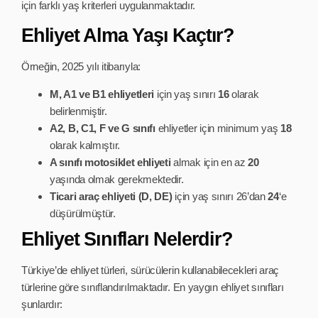
için farklı yaş kriterleri uygulanmaktadır.
Ehliyet Alma Yaşı Kaçtır?
Örneğin, 2025 yılı itibarıyla:
M, A1 ve B1 ehliyetleri
için yaş sınırı
16
olarak
belirlenmiştir.
A2, B, C1, F ve G sınıfı
ehliyetler için minimum yaş
18
olarak kalmıştır.
A sınıfı motosiklet ehliyeti
almak için en az
20
yaşında olmak gerekmektedir.
Ticari araç ehliyeti (D, DE)
için yaş sınırı 26’dan
24
‘e
düşürülmüştür.
Ehliyet Sınıfları Nelerdir?
Türkiye’de ehliyet türleri, sürücülerin kullanabilecekleri araç
türlerine göre sınıflandırılmaktadır. En yaygın ehliyet sınıfları
şunlardır: