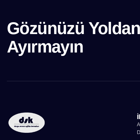
Gözünüzü Yolda
Ayırmayın
İ
A
D