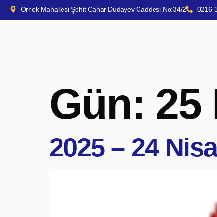
Örnek Mahallesi Şehit Cahar Dudayev Caddesi No:34/2
0216 
Gün:
25
2025 – 24 Nisa