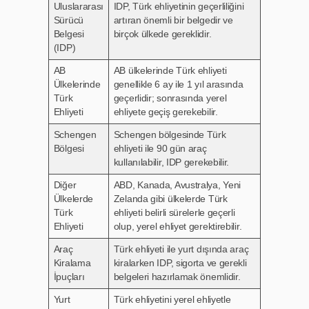
Uluslararası
IDP, Türk ehliyetinin geçerliliğini
Sürücü
artıran önemli bir belgedir ve
Belgesi
birçok ülkede gereklidir.
(IDP)
AB
AB ülkelerinde Türk ehliyeti
Ülkelerinde
genellikle 6 ay ile 1 yıl arasında
Türk
geçerlidir; sonrasında yerel
Ehliyeti
ehliyete geçiş gerekebilir.
Schengen
Schengen bölgesinde Türk
Bölgesi
ehliyeti ile 90 gün araç
kullanılabilir, IDP gerekebilir.
Diğer
ABD, Kanada, Avustralya, Yeni
Ülkelerde
Zelanda gibi ülkelerde Türk
Türk
ehliyeti belirli sürelerle geçerli
Ehliyeti
olup, yerel ehliyet gerektirebilir.
Araç
Türk ehliyeti ile yurt dışında araç
Kiralama
kiralarken IDP, sigorta ve gerekli
İpuçları
belgeleri hazırlamak önemlidir.
Yurt
Türk ehliyetini yerel ehliyetle