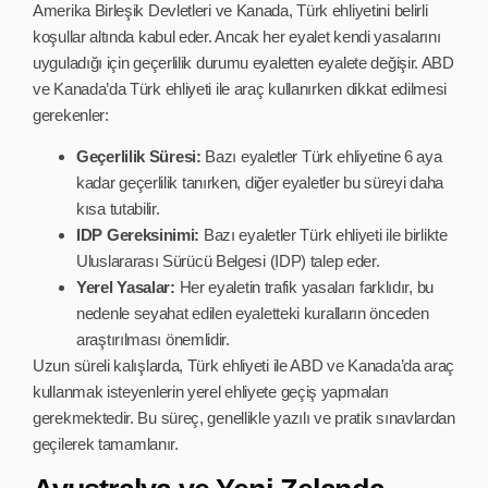
Amerika Birleşik Devletleri ve Kanada, Türk ehliyetini belirli
koşullar altında kabul eder. Ancak her eyalet kendi yasalarını
uyguladığı için geçerlilik durumu eyaletten eyalete değişir. ABD
ve Kanada’da Türk ehliyeti ile araç kullanırken dikkat edilmesi
gerekenler:
Geçerlilik Süresi:
Bazı eyaletler Türk ehliyetine 6 aya
kadar geçerlilik tanırken, diğer eyaletler bu süreyi daha
kısa tutabilir.
IDP Gereksinimi:
Bazı eyaletler Türk ehliyeti ile birlikte
Uluslararası Sürücü Belgesi (IDP) talep eder.
Yerel Yasalar:
Her eyaletin trafik yasaları farklıdır, bu
nedenle seyahat edilen eyaletteki kuralların önceden
araştırılması önemlidir.
Uzun süreli kalışlarda, Türk ehliyeti ile ABD ve Kanada’da araç
kullanmak isteyenlerin yerel ehliyete geçiş yapmaları
gerekmektedir. Bu süreç, genellikle yazılı ve pratik sınavlardan
geçilerek tamamlanır.