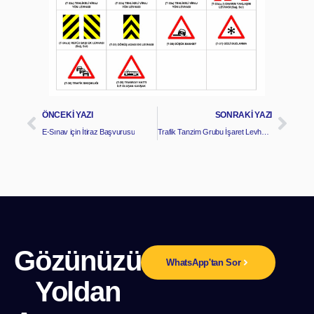
ÖNCEKI YAZI
SONRAKI YAZI
E-Sınav için İtiraz Başvurusu
Trafik Tanzim Grubu İşaret Levhaları
Gözünüzü
WhatsApp'tan Sor
Yoldan