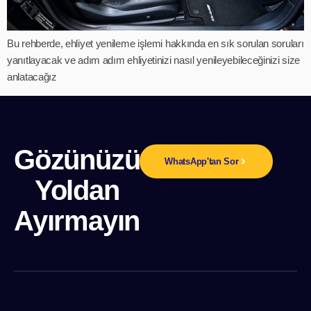
Bu rehberde, ehliyet yenileme işlemi hakkında en sık sorulan soruları
yanıtlayacak ve adım adım ehliyetinizi nasıl yenileyebileceğinizi size
anlatacağız
Gözünüzü
WhatsApp'tan Sor
Yoldan
Ayırmayın