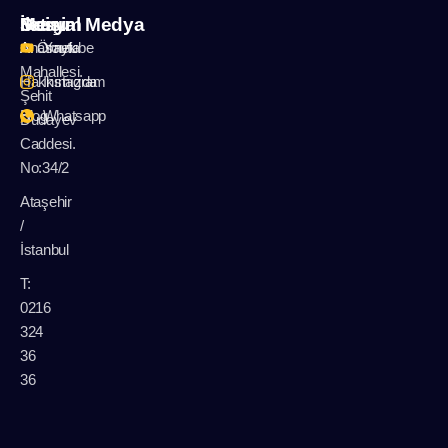
İletişim
Menu
Sosyal Medya
A: Örnek
Anasayfa
Youtube
Mahallesi.
Hakkımızda
Instagram
Şehit
Blog
Whatsapp
Dudayev
Caddesi.
No:34/2
Ataşehir
/
İstanbul
T:
0216
324
36
36