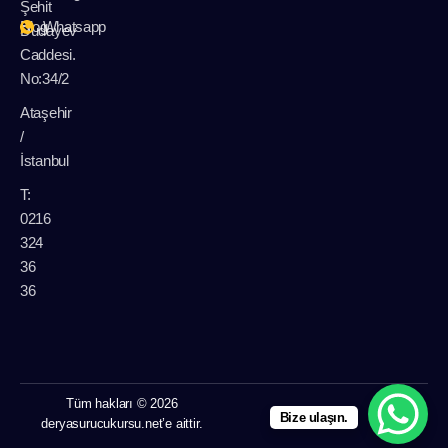
Şehit
Blog
Whatsapp
Dudayev
Caddesi.
No:34/2
Ataşehir
/
İstanbul
T:
0216
324
36
36
Tüm hakları © 2026
Bize ulaşın.
deryasurucukursu.net’e aittir.