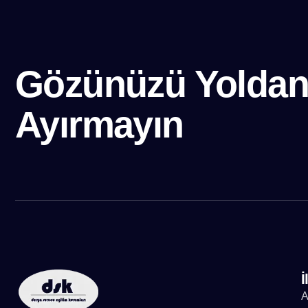
Gözünüzü Yolda
Ayırmayın
İ
A