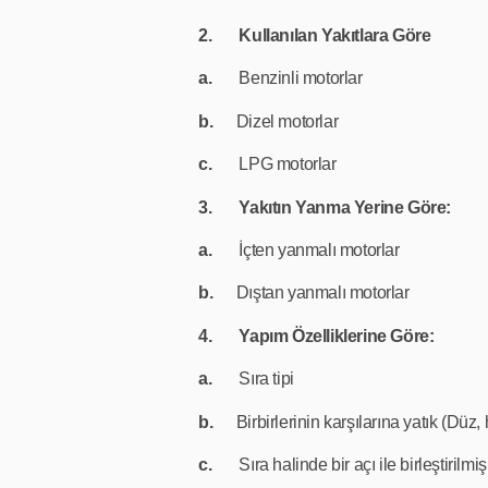
2.
Kullanılan Yakıtlara Göre
a.
Benzinli motorlar
b.
Dizel motorlar
c.
LPG motorlar
3.
Yakıtın Yanma Yerine Göre:
a.
İçten yanmalı motorlar
b.
Dıştan yanmalı motorlar
4.
Yapım Özelliklerine Göre:
a.
Sıra tipi
b.
Birbirlerinin karşılarına yatık (Düz, 
c.
Sıra halinde bir açı ile birleştirilmiş 