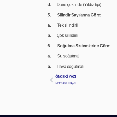
d.
Daire şeklinde (Yıldız tipi)
5.
Silindir Sayılarına Göre:
a.
Tek silindirli
b.
Çok silindirli
6.
Soğutma Sistemlerine Göre:
a.
Su soğutmalı
b.
Hava soğutmalı
ÖNCEKI YAZI
Motosiklet Ehliyeti