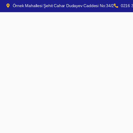
Örnek Mahallesi Şehit Cahar Dudayev Caddesi No:34/2
0216 