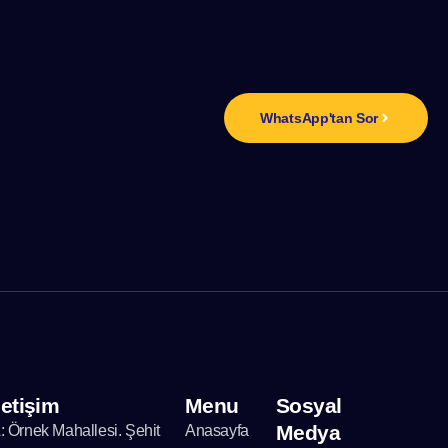
n
WhatsApp'tan Sor
letişim
Menu
Sosyal
Medya
: Örnek Mahallesi. Şehit
Anasayfa