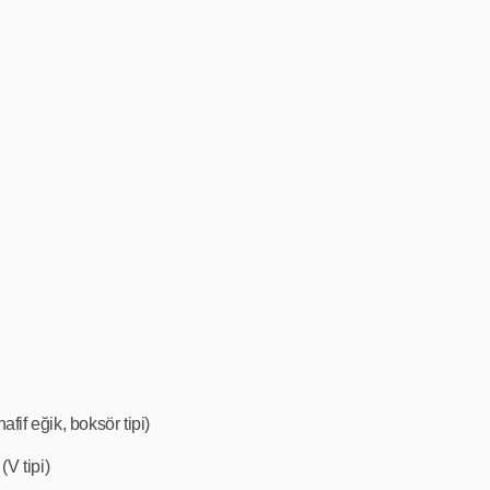
hafif eğik, boksör tipi)
(V tipi)