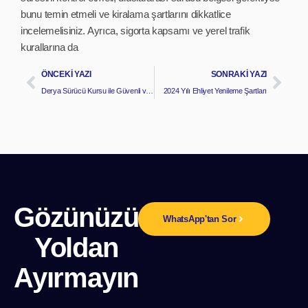
bunu temin etmeli ve kiralama şartlarını dikkatlice
incelemelisiniz. Ayrıca, sigorta kapsamı ve yerel trafik
kurallarına da
ÖNCEKI YAZI
SONRAKI YAZI
Derya Sürücü Kursu ile Güvenli ve Etkili Özel Direksiyon Eğitimi
2024 Yılı Ehliyet Yenileme Şartları
Gözünüzü
WhatsApp'tan Sor
Yoldan
Ayırmayın