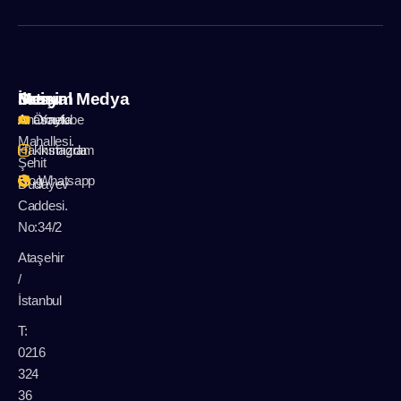
İletişim
Menu
Sosyal Medya
A: Örnek
Anasayfa
Youtube
Mahallesi.
Hakkımızda
Instagram
Şehit
Blog
Whatsapp
Dudayev
Caddesi.
No:34/2
Ataşehir
/
İstanbul
T:
0216
324
36