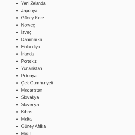
Yeni Zelanda
Japonya
Güney Kore
Norveç
İsveç
Danimarka
Finlandiya
İrlanda
Portekiz
Yunanistan
Polonya
Çek Cumhuriyeti
Macaristan
Slovakya
Slovenya
Kıbrıs
Malta
Güney Afrika
Mısır