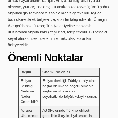
olmak hayati öneme sahiptir. Ehliyet denkliği olsun ya da
olmasın, yurt dışında araç kullanırken kasko ve üçüncü şahıs
sigortası gibi teminatlara sahip olmanız gerekebilir. Ayrıca,
bazı ülkelerde ek belgeler veya izinler talep edilebilir. Örneğin,
Avrupa’da bazı ülkeler, Türkiye ehliyetine ek olarak
uluslararası sigorta kartı (Yeşil Kart) talep edebilir. Bu belgeleri
seyahatiniz öncesinde temin etmek, olası sorunları
önleyecektir.
Önemli Noktalar
Başlık
Önemli Noktalar
Ehliyet
Ehliyet denkliği, Türkiye ehliyetinin
Denkliği
başka bir ülkede geçerli olmasını
Nedir ve
sağlar ve uluslararası
Neden
seyahatlerde büyük kolaylık sunar.
Önemlidir?
Avrupa
AB ülkelerinde Türkiye ehliyeti
Ülkelerinde
genellikle 6 ay ile 1 yıl arasında