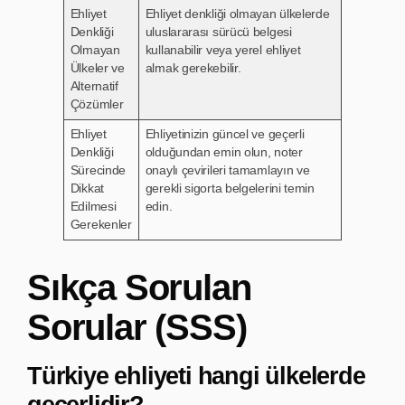
Ehliyet
Ehliyet denkliği olmayan ülkelerde
Denkliği
uluslararası sürücü belgesi
Olmayan
kullanabilir veya yerel ehliyet
Ülkeler ve
almak gerekebilir.
Alternatif
Çözümler
Ehliyet
Ehliyetinizin güncel ve geçerli
Denkliği
olduğundan emin olun, noter
Sürecinde
onaylı çevirileri tamamlayın ve
Dikkat
gerekli sigorta belgelerini temin
Edilmesi
edin.
Gerekenler
Sıkça Sorulan
Sorular (SSS)
Türkiye ehliyeti hangi ülkelerde
geçerlidir?