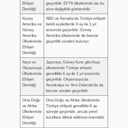
Ehliyet
geçerlidir. EFTA ülkelerinde ise bu
Denkliği
süre değişiklik gösterebilir.
Kuzey
ABD ve Kanada’da Türkiye ehliyeti
Amerika ve
belirli eyaletlerde 6 ay ile 1 yıl
Güney
arasında geçerlidir. Güney
Amerika
Amerika ülkelerinde de benzer
Ülkelerinde
geçerlilik süreleri bulunur.
Ehliyet
Denkliği
Asya ve
Japonya, Güney Kore gibi Asya
Okyanusya
ülkelerinde Türkiye ehliyeti
Ülkelerinde
genellikle 6 ay ile 1 yıl arasında
Ehliyet
geçerlidir. Okyanusya’da
Denkliği
Avustralya ve Yeni Zelanda’da da
benzer süreler geçerlidir.
Orta Doğu
Orta Doğu ve Afrika ülkelerinde
ve Afrika
Türkiye ehliyeti genellikle 6 ay
Ülkelerinde
süreyle geçerlidir, ancak yerel
Ehliyet
kurallara dikkat edilmesi önemlidir.
Denkliği