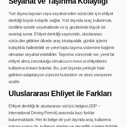
Seyahat ve Taşınma Kolaylığı
Yurt dışına taşınan veya seyahat eden sürücüler için ehliyet
denkliği büyük kolaylık sağlar. Yurt dışında araç kullanmak,
özellikle turistik seyahatlerde ve iş gezilerinde büyük bir
avantaj sunar. Ehliyet denkliği sayesinde, uluslararası
sürücüler gittikleri ülkede araç kiralayabilir, günlük işlerini
kolaylıkla halledebilir ve yerel toplu taşıma sistemine bağımlı
olmadan seyahat edebilirler. Taşınma sürecinde ise, yerel bir
ehliyet alma zorunluluğu olmaksızın mevcut ehliyetlerini
kullanma imkanı bulurlar. Bu, yurt dışında yerleşik hale
gelirken adaptasyon sürecini hızlandırır ve stres seviyesini
azaltır.
Uluslararası Ehliyet ile Farkları
Ehliyet denkliği ile uluslararası sürücü belgesi (IDP –
International Driving Permit) arasında bazı farklar
bulunmaktadır. Her iki belge de yurt dışında araç kullanma
imkanı sunsa da, kullanım alanları ve geçerlilik süreleri farklılık