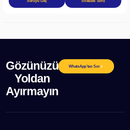
Soruyu Geç
Sıradaki Soru
Gözünüzü
WhatsApp'tan Sor
Yoldan
Ayırmayın