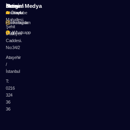
İletişim
Menu
Sosyal Medya
A: Örnek
Anasayfa
Youtube
Mahallesi.
Hakkımızda
Instagram
Şehit
Blog
Whatsapp
Dudayev
Caddesi.
No:34/2
Ataşehir
/
İstanbul
T:
0216
324
36
36