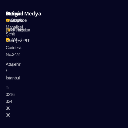
İletişim
Menu
Sosyal Medya
A: Örnek
Anasayfa
Youtube
Mahallesi.
Hakkımızda
Instagram
Şehit
Blog
Whatsapp
Dudayev
Caddesi.
No:34/2
Ataşehir
/
İstanbul
T:
0216
324
36
36