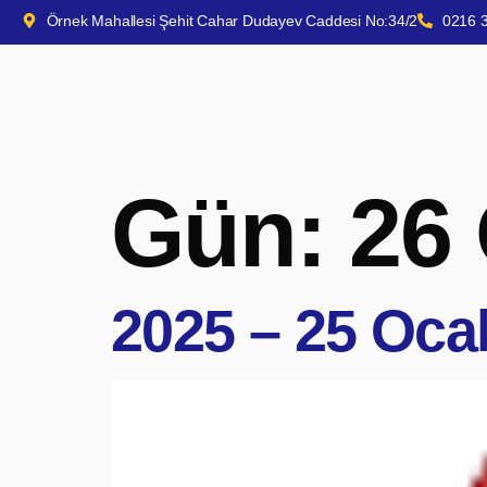
Örnek Mahallesi Şehit Cahar Dudayev Caddesi No:34/2
0216 
Gün:
26
2025 – 25 Oca