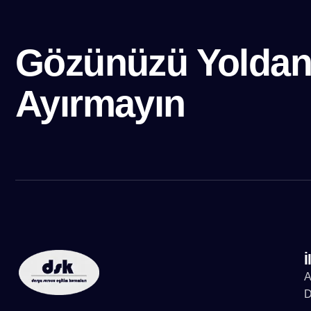
Gözünüzü Yolda
Ayırmayın
İ
A
D