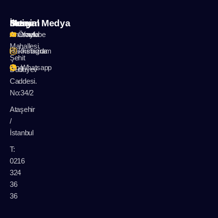
İletişim
Menu
Sosyal Medya
A: Örnek
Anasayfa
Youtube
Mahallesi.
Hakkımızda
Instagram
Şehit
Blog
Whatsapp
Dudayev
Caddesi.
No:34/2
Ataşehir
/
İstanbul
T:
0216
324
36
36