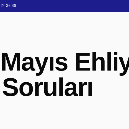
324 36 36
 Mayıs Ehli
Soruları