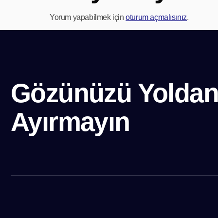
Yorum yapabilmek için
oturum açmalısınız
.
Gözünüzü Yolda
Ayırmayın