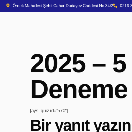
Örnek Mahallesi Şehit Cahar Dudayev Caddesi No:34/2
0216 
2025 – 5
Deneme 
[ays_quiz id=”570″]
Bir yanıt yazın