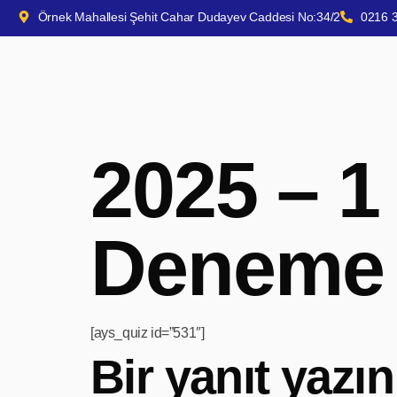
Örnek Mahallesi Şehit Cahar Dudayev Caddesi No:34/2
0216 
2025 – 1
Deneme 
[ays_quiz id=”531″]
Bir yanıt yazın