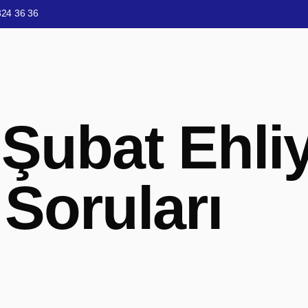
324 36 36
 Şubat Ehli
Soruları