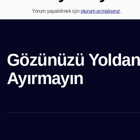
Yorum yapabilmek için
oturum açmalısınız
.
Gözünüzü Yolda
Ayırmayın