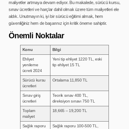
maliyetler artmaya devam ediyor. Bu makalede, sürücü kursu,
sınav ücretleri ve harçlar dahil olmak üzere tüm maliyetleri ele
aldık. Unutmayın ki, iyi bir sürücü eğitimi almak, hem
güvenliğiniz hem de başarınız için kritik öneme sahiptir.
Önemli Noktalar
Konu
Bilgi
Ehliyet
Yeni tip ehliyet 1220 TL, eski
yenileme
tip ehliyet 15 TL
ücreti 2024
Sürücü kursu
Ortalama 11,850 TL
ücretleri
Sınav giriş
Teorik sınav 400 TL,
ücretleri
direksiyon sınavı 750 TL
Toplam
18,665 – 19,200 TL
maliyet
Sağlık raporu
Sağlık raporu 100-500 TL,