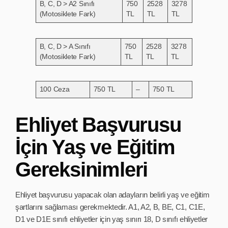
B, C, D > A2 Sınıfı
750
2528
3278
(Motosiklete Fark)
TL
TL
TL
B, C, D > A Sınıfı
750
2528
3278
(Motosiklete Fark)
TL
TL
TL
100 Ceza
750 TL
–
750 TL
Ehliyet Başvurusu
İçin Yaş ve Eğitim
Gereksinimleri
Ehliyet başvurusu yapacak olan adayların belirli yaş ve eğitim
şartlarını sağlaması gerekmektedir. A1, A2, B, BE, C1, C1E,
D1 ve D1E sınıfı ehliyetler için yaş sınırı 18, D sınıfı ehliyetler