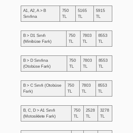
A1, A2, A > B
750
5165
5915
Sınıfına
TL
TL
TL
B > D1 Sınıfı
750
7803
8553
(Minibüse Fark)
TL
TL
TL
B > D Sınıfına
750
7803
8553
(Otobüse Fark)
TL
TL
TL
B > C Sınıfı (Otobüse
750
7803
8553
Fark)
TL
TL
TL
B, C, D > A1 Sınıfı
750
2528
3278
(Motosiklete Fark)
TL
TL
TL