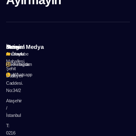
İletişim
Menu
Sosyal Medya
A: Örnek
Anasayfa
Youtube
Mahallesi.
Hakkımızda
Instagram
Şehit
Blog
Whatsapp
Dudayev
Caddesi.
No:34/2
Ataşehir
/
İstanbul
T:
0216