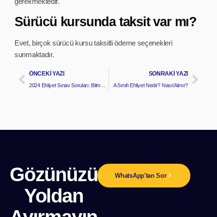
gerekmektedir.
Sürücü kursunda taksit var mı?
Evet, birçok sürücü kursu taksitli ödeme seçenekleri
sunmaktadır.
ÖNCEKI YAZI
SONRAKI YAZI
2024 Ehliyet Sınav Soruları: Bilmeniz Gereken Her Şey
A Sınıfı Ehliyet Nedir? Nasıl Alınır?
Gözünüzü
WhatsApp'tan Sor
Yoldan
Ayırmayın